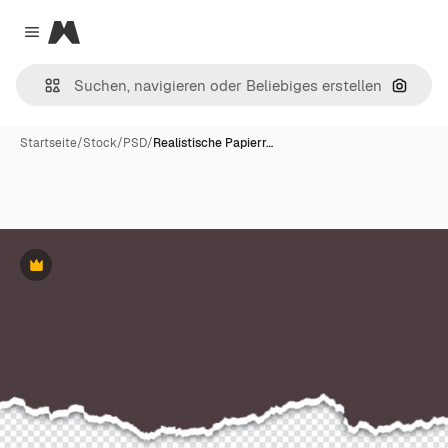
Magnific
Close menu
Nach B
Startseite
/
Stock
/
PSD
/
Realistische Papierr…
Premium