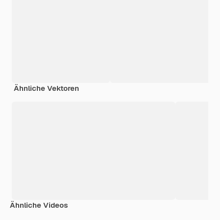
Ähnliche Vektoren
Ähnliche Videos
Premium
Premium
Premium
Premium