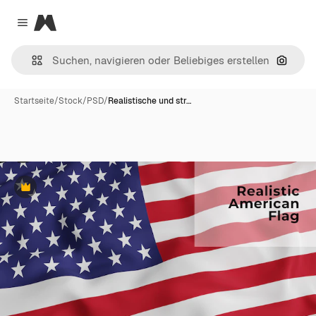
Magnific
Close menu
Nach B
Startseite
/
Stock
/
PSD
/
Realistische und str…
Premium