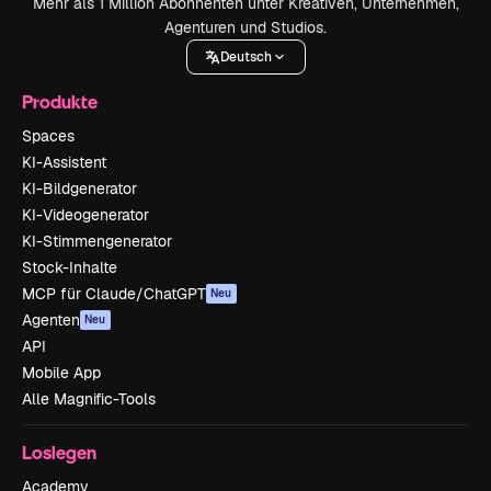
Mehr als 1 Million Abonnenten unter Kreativen, Unternehmen,
Agenturen und Studios.
Deutsch
Produkte
Spaces
KI-Assistent
KI-Bildgenerator
KI-Videogenerator
KI-Stimmengenerator
Stock-Inhalte
MCP für Claude/ChatGPT
Neu
Agenten
Neu
API
Mobile App
Alle Magnific-Tools
Loslegen
Academy