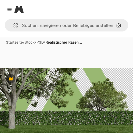
Magnific
Close menu
Nach B
Startseite
/
Stock
/
PSD
/
Realistischer Rasen …
Premium