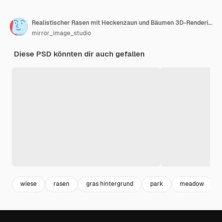
Realistischer Rasen mit Heckenzaun und Bäumen 3D-Rendering von isolierten Objekten
mirror_image_studio
Diese PSD könnten dir auch gefallen
wiese
rasen
gras hintergrund
park
meadow