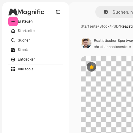
Erstellen
Startseite
/
Stock
/
PSD
/
Realist
Startseite
Suchen
christiannastasestore
Stock
Entdecken
Alle tools
Premium