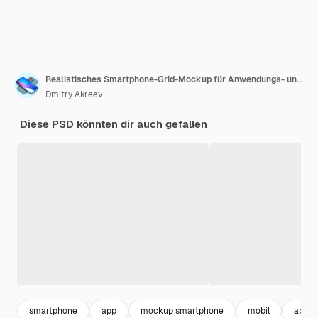
Realistisches Smartphone-Grid-Mockup für Anwendungs- und mobile Website-Design-Präsentation 3D-Rendering
Dmitry Akreev
Diese PSD könnten dir auch gefallen
smartphone
app
mockup smartphone
mobil
app 