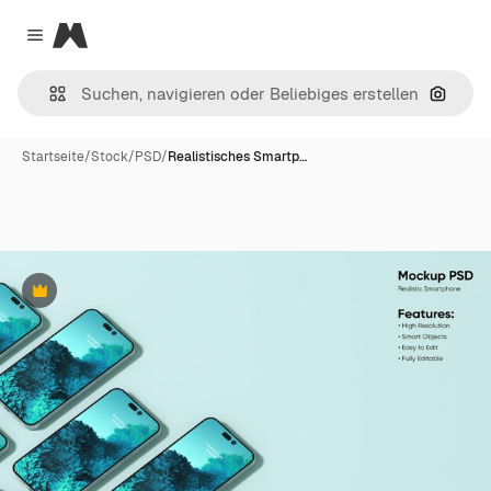
Magnific
Close menu
Nach B
Startseite
/
Stock
/
PSD
/
Realistisches Smartp…
Premium