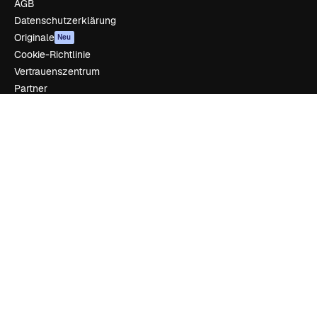
AGB
Datenschutzerklärung
Originale
Neu
Cookie-Richtlinie
Vertrauenszentrum
Partner
Unternehmen
Unternehmen
Preise
Über uns
Reviews
Karriere
Suchtrends
Blog
Veranstaltungen
Slidesgo
Deine Inhalte verkaufen
Pressesaal