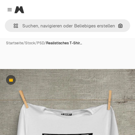
Magnific
Close menu
Nach B
Startseite
/
Stock
/
PSD
/
Realistisches T-Shir…
Premium