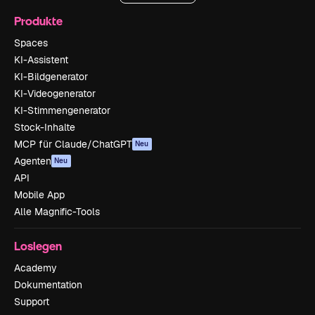
Produkte
Spaces
KI-Assistent
KI-Bildgenerator
KI-Videogenerator
KI-Stimmengenerator
Stock-Inhalte
MCP für Claude/ChatGPT
Neu
Agenten
Neu
API
Mobile App
Alle Magnific-Tools
Loslegen
Academy
Dokumentation
Support