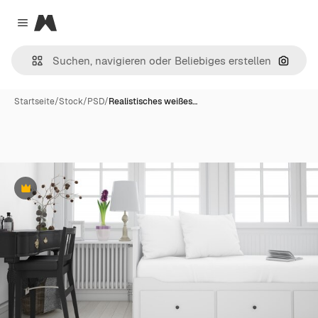
Magnific
Close menu
Nach B
Startseite
/
Stock
/
PSD
/
Realistisches weißes…
Premium