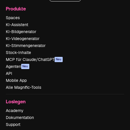
Produkte
Spaces
KI-Assistent
KI-Bildgenerator
KI-Videogenerator
KI-Stimmengenerator
Stock-Inhalte
MCP für Claude/ChatGPT
Neu
Agenten
Neu
API
Mobile App
Alle Magnific-Tools
Loslegen
Academy
Dokumentation
Support