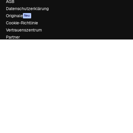
AGB
Datenschutzerklärung
Originale
Neu
Cookie-Richtlinie
Vertrauenszentrum
Partner
Unternehmen
Unternehmen
Preise
Über uns
Reviews
Karriere
Suchtrends
Blog
Veranstaltungen
Slidesgo
Deine Inhalte verkaufen
Pressesaal