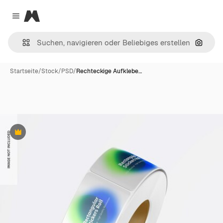
Magnific
Close menu
Nach B
Startseite
/
Stock
/
PSD
/
Rechteckige Aufklebe…
Premium