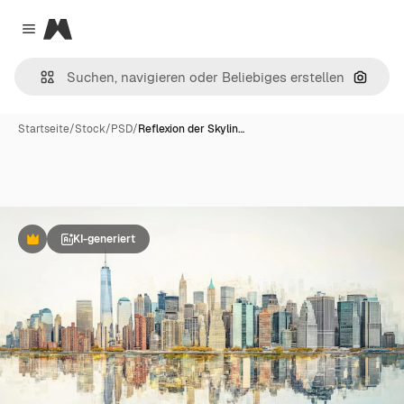
Magnific
Close menu
Nach B
Startseite
/
Stock
/
PSD
/
Reflexion der Skylin…
KI-generiert
Premium