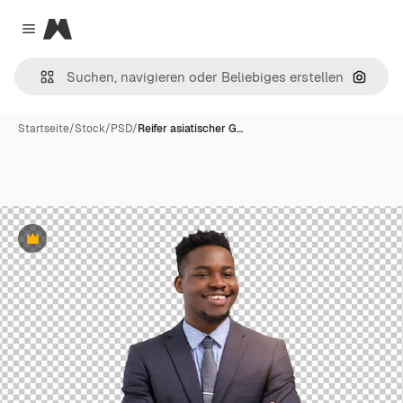
Magnific
Close menu
Nach B
Startseite
/
Stock
/
PSD
/
Reifer asiatischer G…
Premium