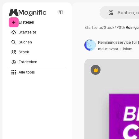
Erstellen
Startseite
/
Stock
/
PSD
/
Reinigu
Startseite
Suchen
Reinigungsservice fü
md-mazharul-islam
Stock
Entdecken
Alle tools
Premium