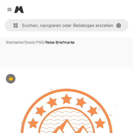
Magnific
Close menu
Nach B
Startseite
/
Stock
/
PSD
/
Reise Briefmarke
Premium