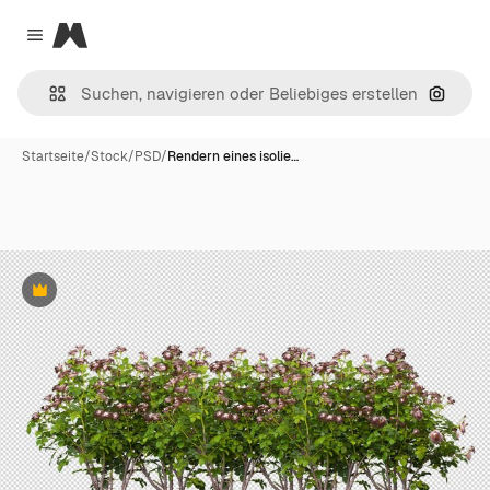
Magnific
Close menu
Nach B
Startseite
/
Stock
/
PSD
/
Rendern eines isolie…
Premium