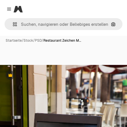
Magnific
Close menu
Nach B
Startseite
/
Stock
/
PSD
/
Restaurant Zeichen M…
Premium