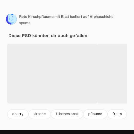
Rote Kirschpflaume mit Blatt isoliert auf Alphaschicht
spams
Diese PSD könnten dir auch gefallen
cherry
kirsche
frisches obst
pflaume
fruits
o