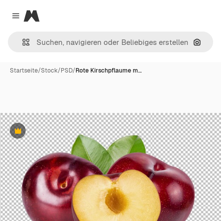
Magnific
Close menu
Nach B
Startseite
/
Stock
/
PSD
/
Rote Kirschpflaume m…
Premium