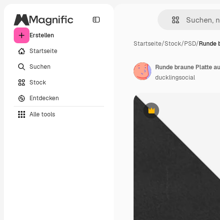
Erstellen
Startseite
/
Stock
/
PSD
/
Runde b
Startseite
Suchen
Runde braune Platte a
ducklingsocial
Stock
Entdecken
Alle tools
Premium