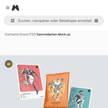
Magnific
Close menu
Nach B
Startseite
/
Stock
/
PSD
/
Sammelkarten-Mock-up
Premium