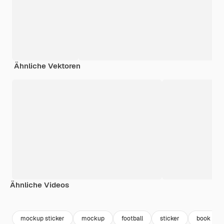
Ähnliche Vektoren
Ähnliche Videos
Premium
Premium
Premium
Premium
mockup sticker
mockup
football
sticker
book mo