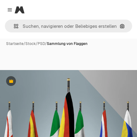
Magnific
Close menu
Nach B
Startseite
/
Stock
/
PSD
/
Sammlung von Flaggen
Premium