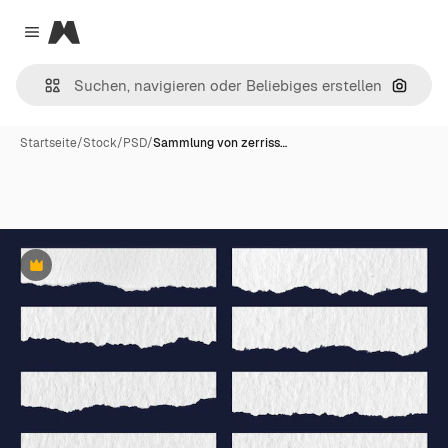
Magnific
Close menu
Nach B
Startseite
/
Stock
/
PSD
/
Sammlung von zerriss…
Premium