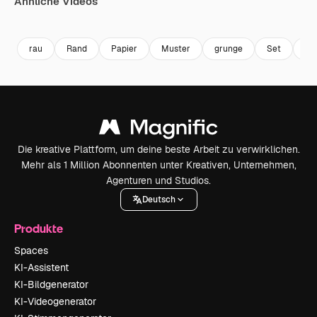
Ähnliche Videos
Premium
Premium
Premium
Premium
rau
Rand
Papier
Muster
grunge
Set
Wi
Die kreative Plattform, um deine beste Arbeit zu verwirklichen.
Mehr als 1 Million Abonnenten unter Kreativen, Unternehmen,
Agenturen und Studios.
Deutsch
Produkte
Spaces
KI-Assistent
KI-Bildgenerator
KI-Videogenerator