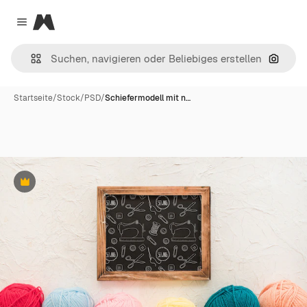
Magnific
Close menu
Nach B
Startseite
/
Stock
/
PSD
/
Schiefermodell mit n…
Premium