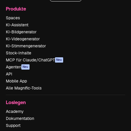
Produkte
Spaces
KI-Assistent
KI-Bildgenerator
KI-Videogenerator
KI-Stimmengenerator
Stock-Inhalte
MCP für Claude/ChatGPT
Neu
Agenten
Neu
API
Mobile App
Alle Magnific-Tools
Loslegen
Academy
Dokumentation
Support