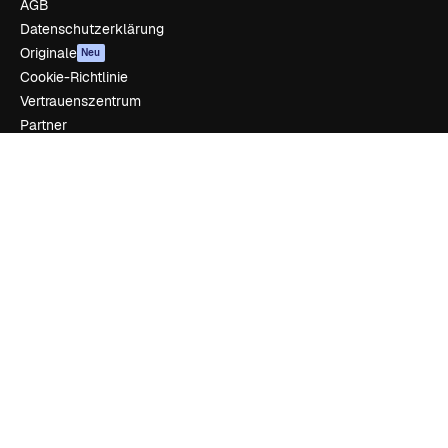
AGB
Datenschutzerklärung
Originale
Neu
Cookie-Richtlinie
Vertrauenszentrum
Partner
Unternehmen
Unternehmen
Preise
Über uns
Reviews
Karriere
Suchtrends
Blog
Veranstaltungen
Slidesgo
Deine Inhalte verkaufen
Pressesaal