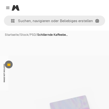
Magnific
Close menu
Nach B
Startseite
/
Stock
/
PSD
/
Schillernde Kaffeebe…
Premium