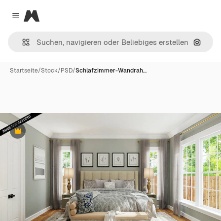
Magnific
Close menu
Nach B
Startseite
/
Stock
/
PSD
/
Schlafzimmer-Wandrah…
Premium