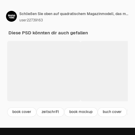
Schließen Sie oben auf quadratischem Magazinmodell, das mit Blick oben Engel lokalisiert wird
user22739163
Diese PSD könnten dir auch gefallen
book cover
zeitschrift
book mockup
buch cover
b