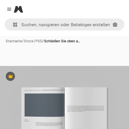
Magnific
Close menu
Nach B
Startseite
/
Stock
/
PSD
/
Schließen Sie oben a…
Premium