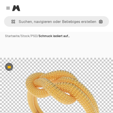
Magnific
Close menu
Nach B
Startseite
/
Stock
/
PSD
/
Schmuck isoliert auf…
Premium