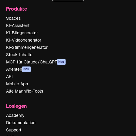
Produkte
Spaces
KI-Assistent
KI-Bildgenerator
KI-Videogenerator
KI-Stimmengenerator
Stock-Inhalte
MCP für Claude/ChatGPT
Neu
Agenten
Neu
API
Mobile App
Alle Magnific-Tools
Loslegen
Academy
Dokumentation
Support