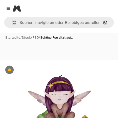
Magnific
Close menu
Nach B
Startseite
/
Stock
/
PSD
/
Schöne Fee sitzt auf…
Premium