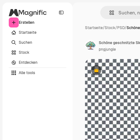
Erstellen
Startseite
/
Stock
/
PSD
/
Schöne
Startseite
Suchen
Schöne geschnitzte Ski
pngjungle
Stock
Entdecken
Alle tools
Premium