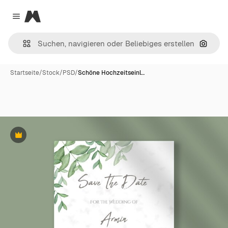
Magnific
Close menu
Nach B
Startseite
/
Stock
/
PSD
/
Schöne Hochzeitseinl…
Premium