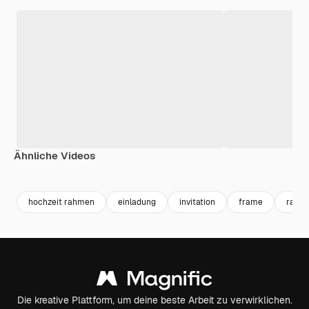
Ähnliche Videos
Premium
Premium
Premium
Premium
hochzeit rahmen
einladung
invitation
frame
rahm
Die kreative Plattform, um deine beste Arbeit zu verwirklichen.