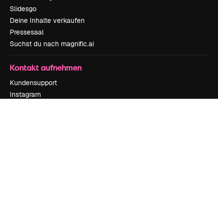
Slidesgo
Deine Inhalte verkaufen
Pressesaal
Suchst du nach magnific.ai
Kontakt aufnehmen
Kundensupport
Instagram
YouTube
LinkedIn
TikTok
Discord
X
Reddit
Copyright © 2010-
2026
Freepik Company S.L.U.
Alle Rechte vorbehalten
.