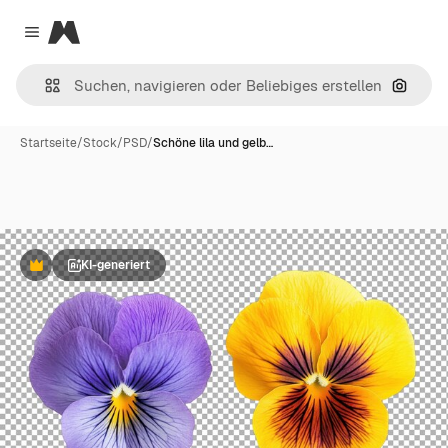
Magnific
Close menu
Nach B
Startseite
/
Stock
/
PSD
/
Schöne lila und gelb…
KI-generiert
Premium