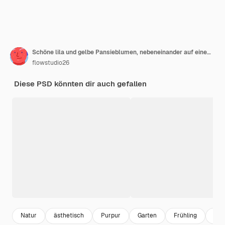
Schöne lila und gelbe Pansieblumen, nebeneinander auf einem weißen Hintergrund angeordnet
flowstudio26
Diese PSD könnten dir auch gefallen
Natur
ästhetisch
Purpur
Garten
Frühling
nat