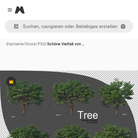
Magnific
Close menu
Nach B
Startseite
/
Stock
/
PSD
/
Schöne Vielfalt von …
Premium