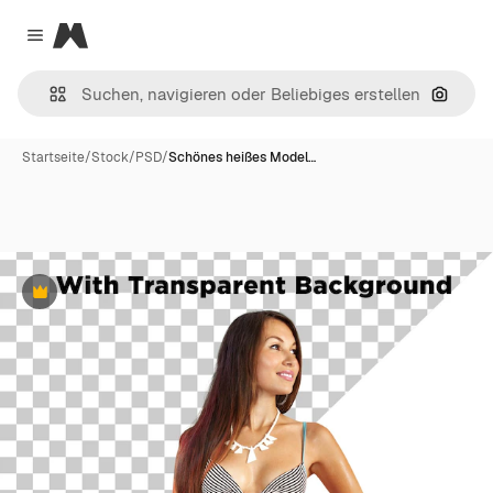
Magnific
Close menu
Nach B
Startseite
/
Stock
/
PSD
/
Schönes heißes Model…
Premium