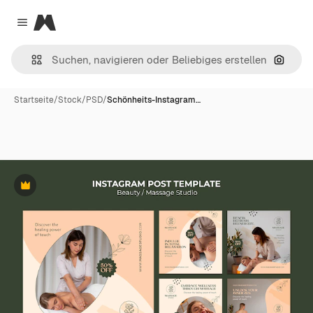
Magnific
Close menu
Nach B
Startseite
/
Stock
/
PSD
/
Schönheits-Instagram…
Premium