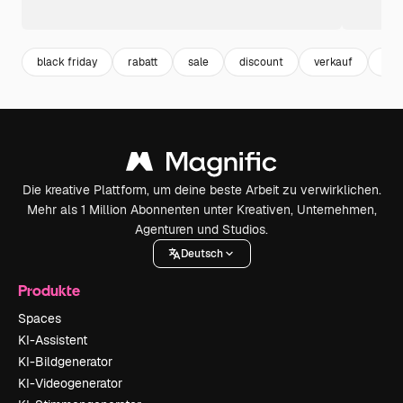
black friday
rabatt
sale
discount
verkauf
fac
Die kreative Plattform, um deine beste Arbeit zu verwirklichen.
Mehr als 1 Million Abonnenten unter Kreativen, Unternehmen,
Agenturen und Studios.
Deutsch
Produkte
Spaces
KI-Assistent
KI-Bildgenerator
KI-Videogenerator