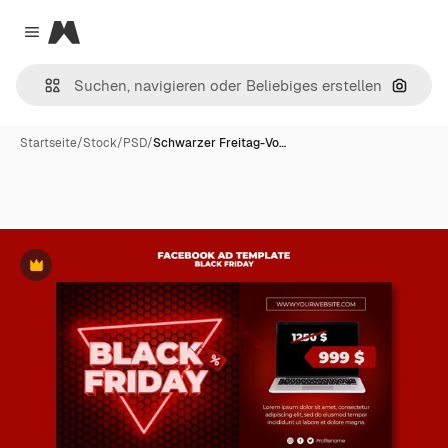
Magnific
Close menu
Nach B
Startseite
/
Stock
/
PSD
/
Schwarzer Freitag-Vo…
Premium