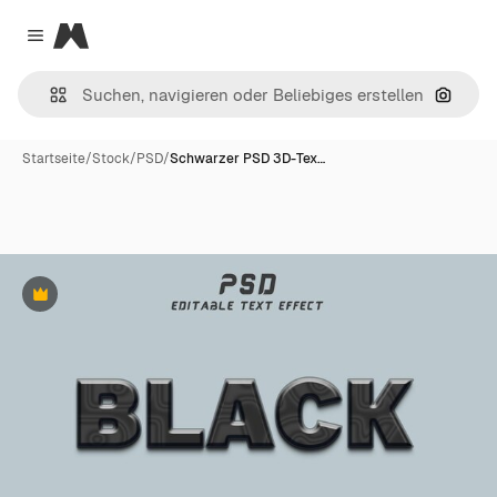
Magnific
Close menu
Nach B
Startseite
/
Stock
/
PSD
/
Schwarzer PSD 3D-Tex…
Premium