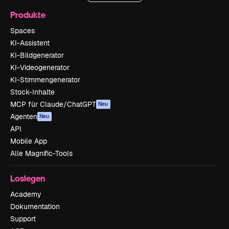
Produkte
Spaces
KI-Assistent
KI-Bildgenerator
KI-Videogenerator
KI-Stimmengenerator
Stock-Inhalte
MCP für Claude/ChatGPT
Neu
Agenten
Neu
API
Mobile App
Alle Magnific-Tools
Loslegen
Academy
Dokumentation
Support