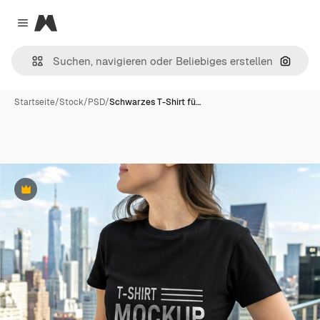
Magnific
Close menu
Nach B
Startseite
/
Stock
/
PSD
/
Schwarzes T-Shirt fü…
Premium