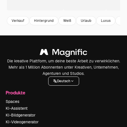
Verkauf
Hintergrund
Weiß
Urlaub
Luxus
mod
Die kreative Plattform, um deine beste Arbeit zu verwirklichen.
Mehr als 1 Million Abonnenten unter Kreativen, Unternehmen,
Agenturen und Studios.
Deutsch
Produkte
Spaces
KI-Assistent
KI-Bildgenerator
KI-Videogenerator