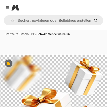
Magnific
Close menu
Nach B
Startseite
/
Stock
/
PSD
/
Schwimmende weiße un…
Premium