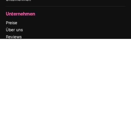
Unternehmen
Preise
Über uns
Reviews
Karriere
Suchtrends
Blog
Veranstaltungen
Slidesgo
Deine Inhalte verkaufen
Pressesaal
Suchst du nach magnific.ai
Kontakt aufnehmen
Kundensupport
Instagram
YouTube