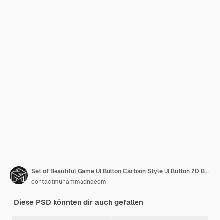
Set of Beautiful Game UI Button Cartoon Style UI Button 2D Button 2d UI Game Icon Set Game UI Set 2D Game UI Set 3D 2D 2D Game Icon Game UI Set 4D 2D 1D 2D 3D 2 D 2D 2 D 1 D 2 D 2 D 3 D 2 D 4 D 3 D 3 D 4 D 4 D 5 D 4 D 6 D 5 D 5 D 6 D 6 D 7 D 7 D 8 D
contactmuhammadnaeem
Diese PSD könnten dir auch gefallen