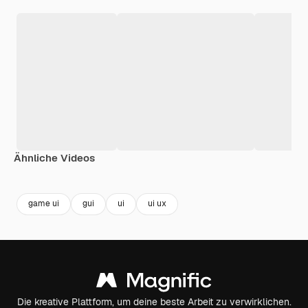
Ähnliche Videos
Premium
Premium
Generiert von KI
Premium
Premium
Generiert v
game ui
gui
ui
ui ux
Die kreative Plattform, um deine beste Arbeit zu verwirklichen.