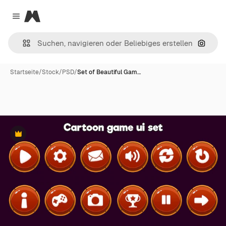
Magnific
Close menu
Nach B
Startseite
/
Stock
/
PSD
/
Set of Beautiful Gam…
Premium