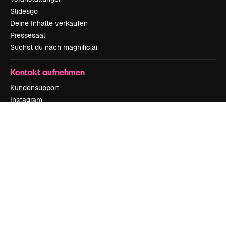
Slidesgo
Deine Inhalte verkaufen
Pressesaal
Suchst du nach magnific.ai
Kontakt aufnehmen
Kundensupport
Instagram
YouTube
LinkedIn
TikTok
Discord
X
Reddit
Copyright © 2010-
2026
Freepik Company S.L.U.
Alle Rechte vorbehalten
.