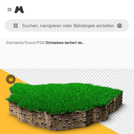
Magnific
Close menu
Nach B
Startseite
/
Stock
/
PSD
/
Simbabwe kartiert de…
Premium