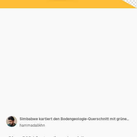
Simbabwe kartiert den Bodengeologie-Querschnitt mit grünem Gras und Felsbodentextur
hammadalikhn