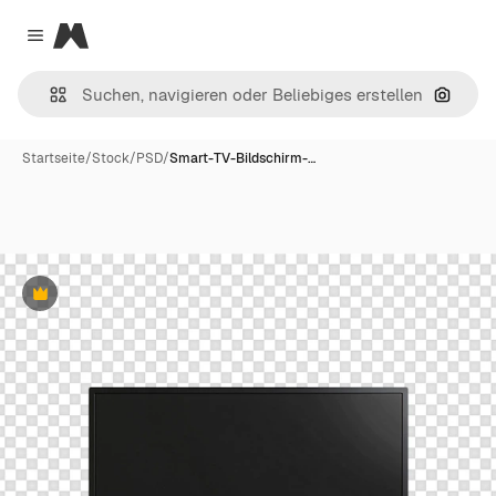
Magnific
Close menu
Nach B
Startseite
/
Stock
/
PSD
/
Smart-TV-Bildschirm-…
Premium