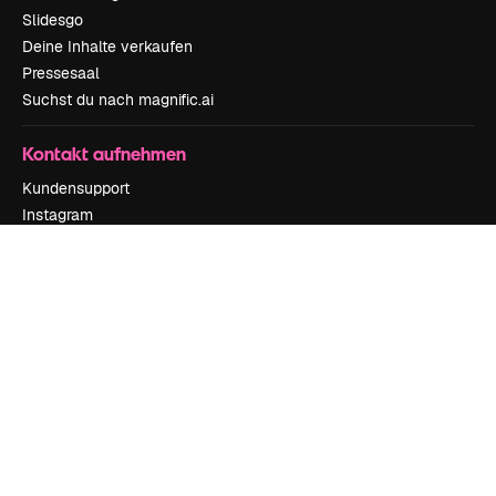
Slidesgo
Deine Inhalte verkaufen
Pressesaal
Suchst du nach magnific.ai
Kontakt aufnehmen
Kundensupport
Instagram
YouTube
LinkedIn
TikTok
Discord
X
Reddit
Copyright © 2010-
2026
Freepik Company S.L.U.
Alle Rechte vorbehalten
.