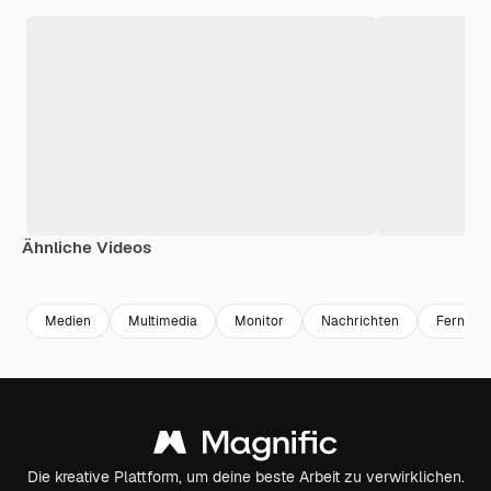
Ähnliche Videos
Premium
Premium
Premium
Premium
Generiert v
Medien
Multimedia
Monitor
Nachrichten
Fernseh
Die kreative Plattform, um deine beste Arbeit zu verwirklichen.