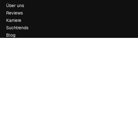
Über uns
Reviews
Karriere
Suchtrends
Blog
Veranstaltungen
Slidesgo
Deine Inhalte verkaufen
Pressesaal
Suchst du nach magnific.ai
Kontakt aufnehmen
Kundensupport
Instagram
YouTube
LinkedIn
TikTok
Discord