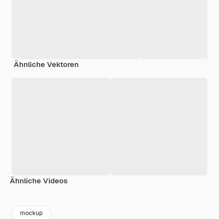
Ähnliche Vektoren
Ähnliche Videos
Premium
Premium
Premium
Premium
mockup