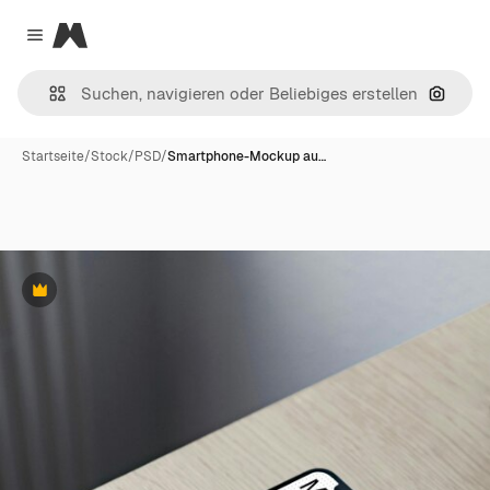
Magnific
Close menu
Nach B
Startseite
/
Stock
/
PSD
/
Smartphone-Mockup au…
Premium