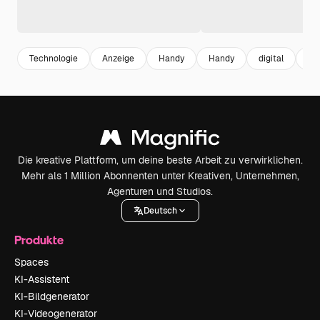
Technologie
Anzeige
Handy
Handy
digital
Ge
Die kreative Plattform, um deine beste Arbeit zu verwirklichen.
Mehr als 1 Million Abonnenten unter Kreativen, Unternehmen,
Agenturen und Studios.
Deutsch
Produkte
Spaces
KI-Assistent
KI-Bildgenerator
KI-Videogenerator