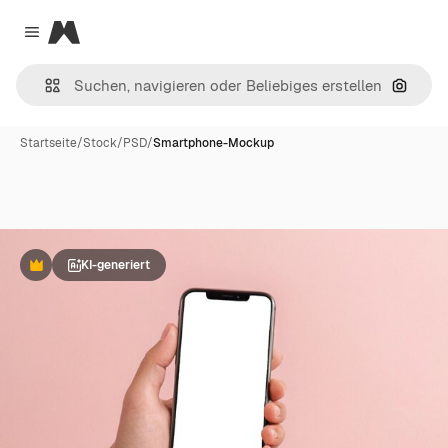
Magnific
Close menu
Nach B
Startseite
/
Stock
/
PSD
/
Smartphone-Mockup
KI-generiert
Premium