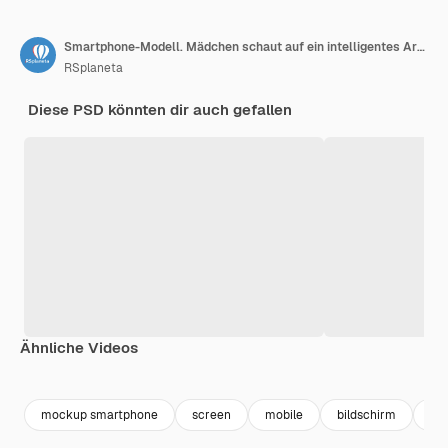
Smartphone-Modell. Mädchen schaut auf ein intelligentes Armband. Konzept der Verwendung von Gesundheits-Apps
RSplaneta
Diese PSD könnten dir auch gefallen
Ähnliche Videos
Premium
Premium
Premium
Premium
mockup smartphone
screen
mobile
bildschirm
mo