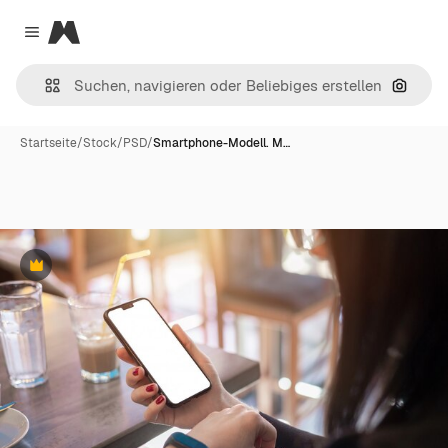
Magnific
Close menu
Nach B
Startseite
/
Stock
/
PSD
/
Smartphone-Modell. M…
Premium