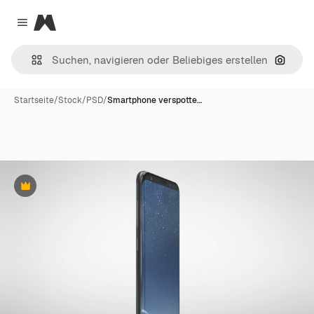
Magnific
Close menu
Nach B
Startseite
/
Stock
/
PSD
/
Smartphone verspotte…
Premium