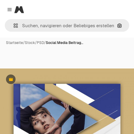
Magnific
Close menu
Nach B
Startseite
/
Stock
/
PSD
/
Social Media Beitrag…
Premium