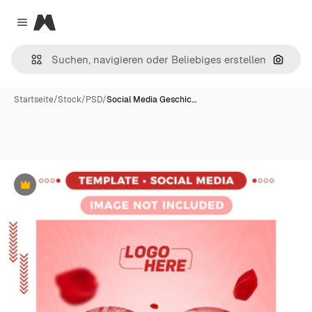
Magnific
Close menu
Nach B
Startseite
/
Stock
/
PSD
/
Social Media Geschic…
Premium