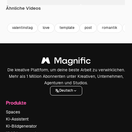
Ähnliche Videos
Premium
Premium
valentinstag
love
template
post
romantik
li
Die kreative Plattform, um deine beste Arbeit zu verwirklichen.
Mehr als 1 Million Abonnenten unter Kreativen, Unternehmen,
Agenturen und Studios.
Deutsch
Produkte
Spaces
KI-Assistent
KI-Bildgenerator