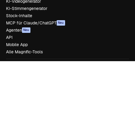
KI-Videogenerator
KI-Stimmengenerator
Stock-Inhalte
MCP für Claude/ChatGPT
Neu
Agenten
Neu
API
Mobile App
Alle Magnific-Tools
Loslegen
Academy
Dokumentation
Support
AGB
Datenschutzerklärung
Originale
Neu
Cookie-Richtlinie
Vertrauenszentrum
Partner