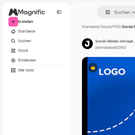
Erstellen
Startseite
/
Stock
/
PSD
/
Social
Startseite
Suchen
Social-Media-Vorlage „
johnniedavid12412
Stock
Entdecken
Alle tools
Premium