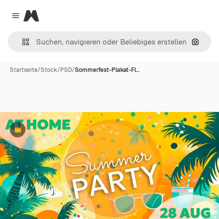
Magnific
Close menu
Nach B
Startseite
/
Stock
/
PSD
/
Sommerfest-Plakat-Fl…
Premium