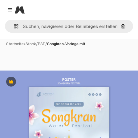
Magnific
Close menu
Nach B
Startseite
/
Stock
/
PSD
/
Songkran-Vorlage mit…
Premium