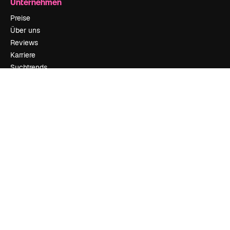
Unternehmen
Preise
Über uns
Reviews
Karriere
Suchtrends
Blog
Veranstaltungen
Slidesgo
Deine Inhalte verkaufen
Pressesaal
Suchst du nach magnific.ai
Kontakt aufnehmen
Kundensupport
Instagram
YouTube
LinkedIn