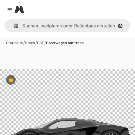
Magnific
Close menu
Nach B
Startseite
/
Stock
/
PSD
/
Sportwagen auf trans…
Premium