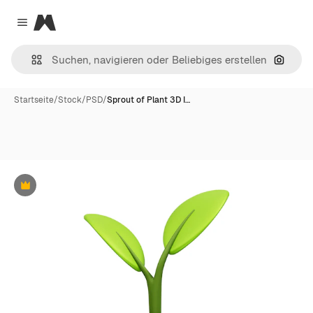
Magnific
Close menu
Nach B
Startseite
/
Stock
/
PSD
/
Sprout of Plant 3D I…
Premium